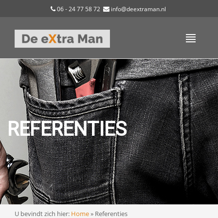
06 - 24 77 58 72
info@deextraman.nl
REFERENTIES
U bevindt zich hier:
Home
»
Referenties